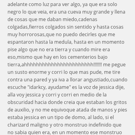
adelante como luz para ver algo, ya que era solo
negro lo que veia, era una cueva muy grande y llena
de cosas que me daban miedo,cadenas
colgadas,fierros colgados sin sentido y hasta cosas
muy horrorosas,que no puedo decirles que me
espantaron hasta la medula, hasta en un momento
pise algo que no era tierra y cuando mire era
eso,mismo que hay en los cementerios bajo
tierra,ahhhhhhhhhhhhhhhhhhhhhhh!!!!!!! me pegue
un susto enorme y corri lo que mas pude, me tire
contra una pared y ya iva a llorar angustiado,cuando
escuche "idarkcy, ayudame" es la voz de jessica dije,
alla voy jessica y corri y corri en medio de la
obscuridad hacia donde creia que estaban los gritos
de auxilio, y no me equivoque atada de manos y pies
estaba jessica en un tipo de domo, al lado, si el
charizard maligno y otro monstruo indefinido que
no sabia quien era, en un momento ese monstruo