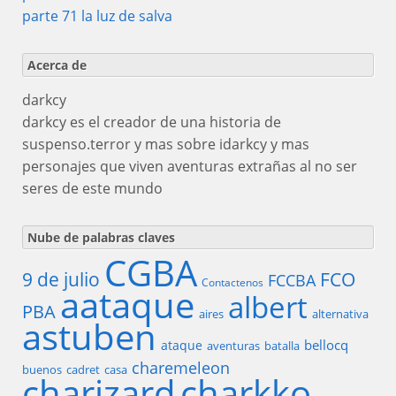
parte 71 la luz de salva
Acerca de
darkcy
darkcy es el creador de una historia de
suspenso.terror y mas sobre idarkcy y mas
personajes que viven aventuras extrañas al no ser
seres de este mundo
Nube de palabras claves
CGBA
9 de julio
FCO
FCCBA
Contactenos
aataque
albert
PBA
aires
alternativa
astuben
bellocq
ataque
aventuras
batalla
charemeleon
buenos
cadret
casa
charizard
charkko