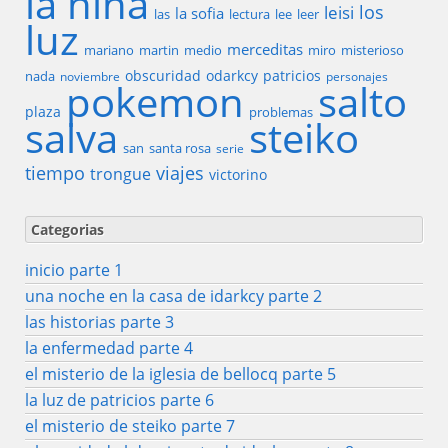
la niña
los
leisi
la sofia
las
lectura
lee
leer
luz
merceditas
mariano
martin
medio
miro
misterioso
obscuridad
odarkcy
patricios
nada
noviembre
personajes
pokemon
salto
plaza
problemas
salva
steiko
san
santa rosa
serie
tiempo
viajes
trongue
victorino
Categorias
inicio parte 1
una noche en la casa de idarkcy parte 2
las historias parte 3
la enfermedad parte 4
el misterio de la iglesia de bellocq parte 5
la luz de patricios parte 6
el misterio de steiko parte 7