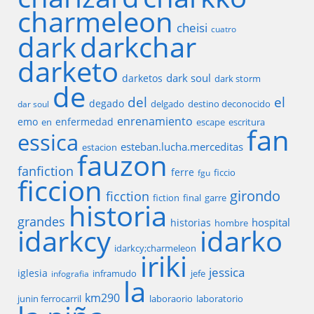
charmeleon
cheisi
cuatro
dark
darkchar
darketo
dark soul
darketos
dark storm
de
del
el
degado
delgado
destino deconocido
dar soul
enrenamiento
emo
enfermedad
en
escape
escritura
fan
essica
esteban.lucha.merceditas
estacion
fauzon
fanfiction
ferre
ficcio
fgu
ficcion
girondo
ficction
fiction
final
garre
historia
grandes
hospital
historias
hombre
idarkcy
idarko
idarkcy;charmeleon
iriki
jessica
iglesia
inframudo
jefe
infografia
la
km290
junin ferrocarril
laboraorio
laboratorio