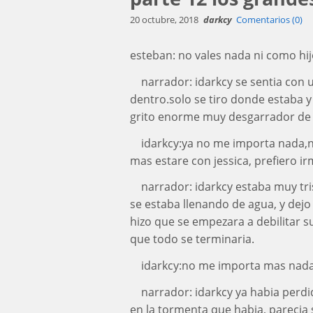
20 octubre, 2018
darkcy
Comentarios (0)
esteban: no vales nada ni como hijo 
narrador: idarkcy se sentia con
dentro.solo se tiro donde estaba y
grito enorme muy desgarrador de u
idarkcy:ya no me importa nada,na
mas estare con jessica, prefiero ir
narrador: idarkcy estaba muy tr
se estaba llenando de agua, y dejo 
hizo que se empezara a debilitar su
que todo se terminaria.
idarkcy:no me importa mas nada q
narrador: idarkcy ya habia perdi
en la tormenta que habia, parecia su