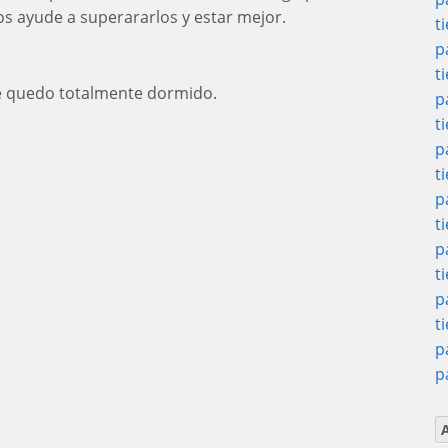
s ayude a superararlos y estar mejor.
t
p
t
se quedo totalmente dormido.
p
t
p
t
p
t
p
t
p
t
p
p