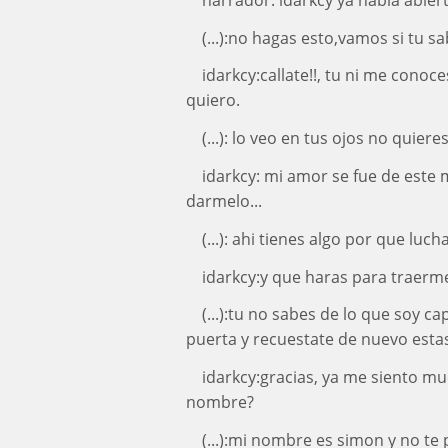
(...):no hagas esto,vamos si tu 
idarkcy:callate!!, tu ni me con
quiero.
(...): lo veo en tus ojos no quiere
idarkcy: mi amor se fue de este
darmelo...
(...): ahi tienes algo por que luc
idarkcy:y que haras para traerm
(...):tu no sabes de lo que soy c
puerta y recuestate de nuevo estas
idarkcy:gracias, ya me siento mu
nombre?
(...):mi nombre es simon y no te