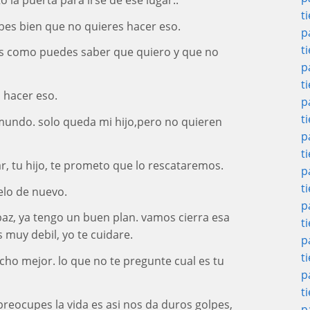
t
sabes bien que no quieres hacer eso.
p
t
oces como puedes saber que quiero y que no
p
t
s hacer eso.
p
t
 mundo. solo queda mi hijo,pero no quieren
p
t
har, tu hijo, te prometo que lo rescataremos.
p
t
elo de nuevo.
p
apaz, ya tengo un buen plan. vamos cierra esa
t
 muy debil, yo te cuidare.
p
t
cho mejor. lo que no te pregunte cual es tu
p
t
 preocupes la vida es asi nos da duros golpes,
p