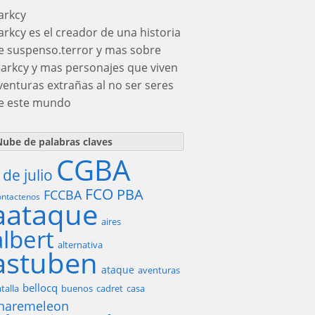
arkcy
arkcy es el creador de una historia
e suspenso.terror y mas sobre
darkcy y mas personajes que viven
venturas extrañas al no ser seres
e este mundo
ube de palabras claves
CGBA
 de julio
FCO
PBA
FCCBA
ntactenos
aataque
aires
albert
alternativa
astuben
ataque
aventuras
bellocq
talla
buenos
cadret
casa
haremeleon