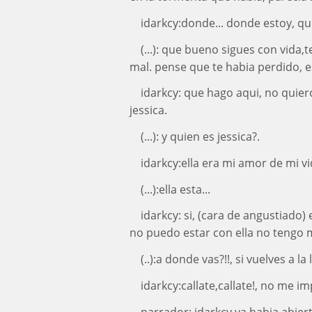
idarkcy:donde... donde estoy, que
(...): que bueno sigues con vida,
mal. pense que te habia perdido, 
idarkcy: que hago aqui, no quier
jessica.
(...): y quien es jessica?.
idarkcy:ella era mi amor de mi v
(...):ella esta...
idarkcy: si, (cara de angustiado)
no puedo estar con ella no tengo 
(..):a donde vas?!!, si vuelves a la
idarkcy:callate,callate!, no me i
narrador: idarkcy ya habia abiert