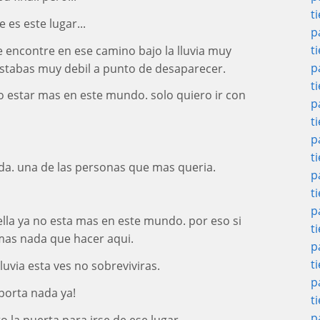
t
 es este lugar...
p
t
te encontre en ese camino bajo la lluvia muy
p
estabas muy debil a punto de desaparecer.
t
o estar mas en este mundo. solo quiero ir con
p
t
p
t
ida. una de las personas que mas queria.
p
t
p
 ella ya no esta mas en este mundo. por eso si
t
mas nada que hacer aqui.
p
t
 lluvia esta ves no sobreviviras.
p
mporta nada ya!
t
p
o la puerta para irse de ese lugar..