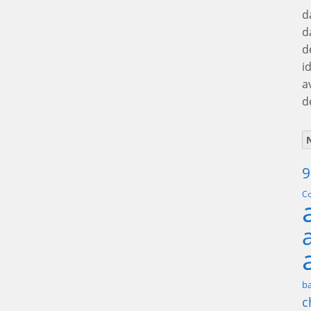
d
d
d
i
a
d
N
9
Co
ba
c