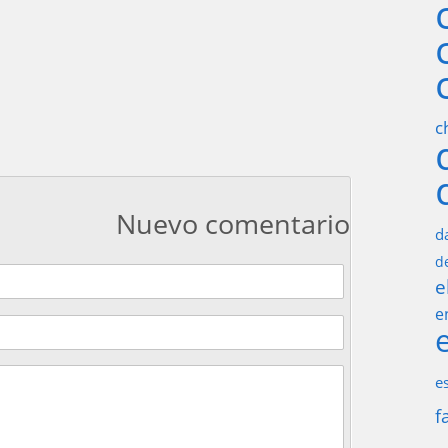
c
Nuevo comentario
d
d
e
e
e
f