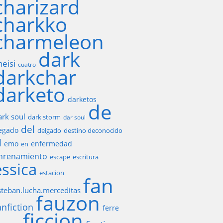
charizard
charkko
charmeleon
dark
heisi
cuatro
darkchar
darketo
darketos
de
ark soul
dark storm
dar soul
del
egado
delgado
destino deconocido
l
emo
enfermedad
en
nrenamiento
escape
escritura
essica
estacion
fan
steban.lucha.merceditas
fauzon
anfiction
ferre
ficcion