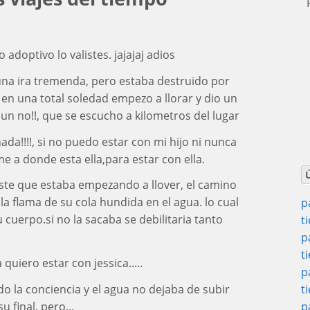
P
adoptivo lo valistes. jajajaj adios
 una ira tremenda, pero estaba destruido por
 en una total soledad empezo a llorar y dio un
n no!!, que se escucho a kilometros del lugar
da!!!!, si no puedo estar con mi hijo ni nunca
me a donde esta ella,para estar con ella.
iste que estaba empezando a llover, el camino
la flama de su cola hundida en el agua. lo cual
p
 cuerpo.si no la sacaba se debilitaria tanto
t
p
t
uiero estar con jessica.....
p
t
do la conciencia y el agua no dejaba de subir
p
 final. pero...