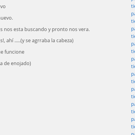
t
lvo
p
nuevo.
t
p
os nos esta buscando y pronto nos vera.
t
ahí .....(y se agrraba la cabeza)
p
t
ue funcione
p
ara de enojado)
t
p
t
p
t
p
t
p
t
p