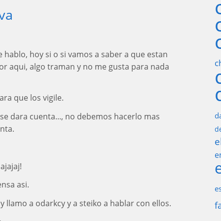
lva
 hablo, hoy si o si vamos a saber a que estan
c
or aqui, algo traman y no me gusta para nada
ra que los vigile.
d
o se dara cuenta..., no debemos hacerlo mas
nta.
d
e
e
ajajaj!
nsa asi.
e
y llamo a odarkcy y a steiko a hablar con ellos.
f