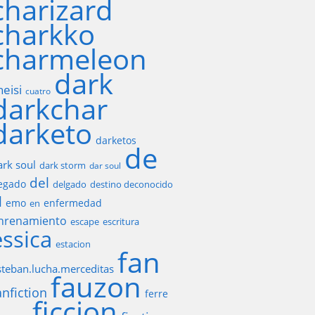
charizard
charkko
charmeleon
dark
heisi
cuatro
darkchar
darketo
darketos
de
ark soul
dark storm
dar soul
del
egado
delgado
destino deconocido
l
emo
enfermedad
en
nrenamiento
escape
escritura
essica
estacion
fan
steban.lucha.merceditas
fauzon
anfiction
ferre
ficcion