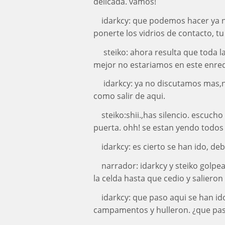
delicada. vamos!
idarkcy: que podemos hacer ya no
ponerte los vidrios de contacto, tu
steiko: ahora resulta que toda l
mejor no estariamos en este enre
idarkcy: ya no discutamos mas,
como salir de aqui.
steiko:shii.,has silencio. escuc
puerta. ohh! se estan yendo todos 
idarkcy: es cierto se han ido, d
narrador: idarkcy y steiko golpe
la celda hasta que cedio y salieron .
idarkcy: que paso aqui se han i
campamentos y hulleron. ¿que pas