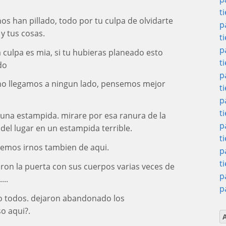
t
s han pillado, todo por tu culpa de olvidarte
p
 y tus cosas.
t
p
a culpa es mia, si tu hubieras planeado esto
t
do
p
no llegamos a ningun lado, pensemos mejor
t
p
t
ho una estampida. mirare por esa ranura de la
p
del lugar en un estampida terrible.
t
ebemos irnos tambien de aqui.
p
t
aron la puerta con sus cuerpos varias veces de
p
...
p
do todos. dejaron abandonado los
o aqui?.