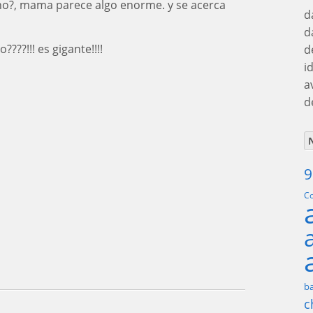
no?, mama parece algo enorme. y se acerca
d
d
???!!! es gigante!!!!
d
i
a
d
N
9
Co
ba
c