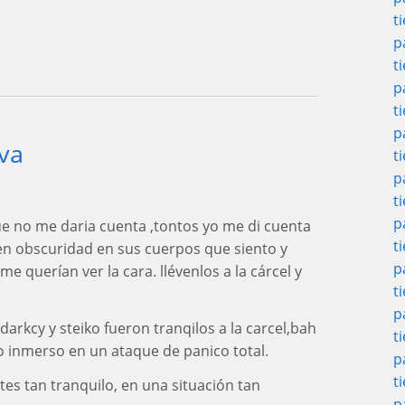
t
p
t
p
t
p
lva
t
p
t
p
ue no me daria cuenta ,tontos yo me di cuenta
t
nen obscuridad en sus cuerpos que siento y
p
e querían ver la cara. llévenlos a la cárcel y
t
p
darkcy y steiko fueron tranqilos a la carcel,bah
t
ko inmerso en un ataque de panico total.
p
t
tes tan tranquilo, en una situación tan
p