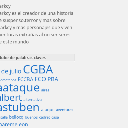
arkcy
arkcy es el creador de una historia
e suspenso.terror y mas sobre
darkcy y mas personajes que viven
venturas extrañas al no ser seres
e este mundo
ube de palabras claves
CGBA
 de julio
FCO
PBA
FCCBA
ntactenos
aataque
aires
albert
alternativa
astuben
ataque
aventuras
bellocq
talla
buenos
cadret
casa
haremeleon