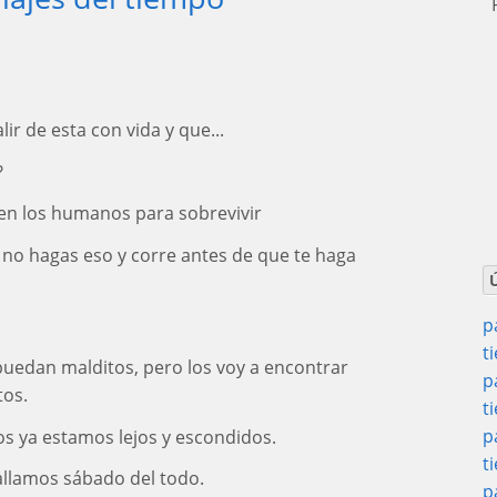
P
ir de esta con vida y que...
?
cen los humanos para sobrevivir
o) no hagas eso y corre antes de que te haga
p
t
as puedan malditos, pero los voy a encontrar
p
tos.
t
p
os ya estamos lejos y escondidos.
t
allamos sábado del todo.
p