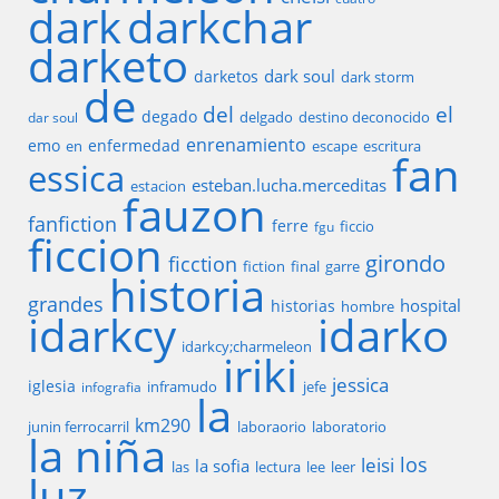
dark
darkchar
darketo
dark soul
darketos
dark storm
de
del
el
degado
delgado
destino deconocido
dar soul
enrenamiento
emo
enfermedad
en
escape
escritura
fan
essica
esteban.lucha.merceditas
estacion
fauzon
fanfiction
ferre
ficcio
fgu
ficcion
girondo
ficction
fiction
final
garre
historia
grandes
hospital
historias
hombre
idarkcy
idarko
idarkcy;charmeleon
iriki
jessica
iglesia
inframudo
jefe
infografia
la
km290
junin ferrocarril
laboraorio
laboratorio
la niña
los
leisi
la sofia
las
lectura
lee
leer
luz