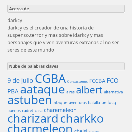
Acerca de
darkcy
darkcy es el creador de una historia de
suspenso.terror y mas sobre idarkcy y mas
personajes que viven aventuras extrañas al no ser
seres de este mundo
Nube de palabras claves
CGBA
9 de julio
FCO
FCCBA
Contactenos
aataque
albert
PBA
aires
alternativa
astuben
bellocq
ataque
aventuras
batalla
charemeleon
buenos
cadret
casa
charizard
charkko
charmeleon
cheisi
cuatro