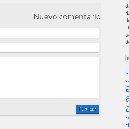
d
d
Nuevo comentario
d
i
a
d
N
9
Co
ba
c