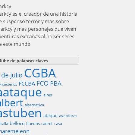
arkcy
arkcy es el creador de una historia
e suspenso.terror y mas sobre
darkcy y mas personajes que viven
venturas extrañas al no ser seres
e este mundo
ube de palabras claves
CGBA
 de julio
FCO
PBA
FCCBA
ntactenos
aataque
aires
albert
alternativa
astuben
ataque
aventuras
bellocq
talla
buenos
cadret
casa
haremeleon