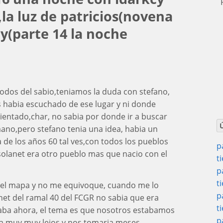
P
la luz de patricios(novena
y(parte 14 la noche
todos del sabio,teniamos la duda con stefano,
 habia escuchado de ese lugar y ni donde
ientado,char, no sabia por donde ir a buscar
mano,pero stefano tenia una idea, habia un
de los años 60 tal ves,con todos los pueblos
p
solanet era otro pueblo mas que nacio con el
t
p
t
er el mapa y no me equivoque, cuando me lo
p
net del ramal 40 del FCGR no sabia que era
t
ba ahora, el tema es que nosotros estabamos
p
ba muy,muy lejos y nos tomaria meses