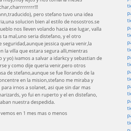
t
har,charrrrrrrr!!!
p
nn,traducido), pero stefano tuvo una idea
t
ria,una solucion bien al estilo de nosostros.se
p
ueblo nos lleven volando hacia ese lugar, valla
t
ta mal,uno seria distefano, y el otro
p
seguridad,aunque jessica queria venir,la
t
la villa que estara segura alli,mientras
p
 y yo) ivamos a salvar a idarkcy y sebastian de
t
rse y como dije queria venir,pero otros
p
asa de stefano,aunque se fue llorando de la
t
oncentre en la mision,stefano me miraba y
p
 para irnos a solanet, asi que sin dar mas
t
rizards, yo fui en ruperto y el en distefano,
p
raban nuestra despedida.
t
os vemos en 1 mes mas o menos
p
t
p