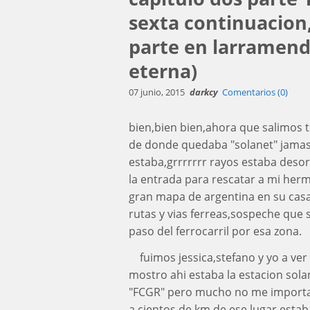
sexta continuacion,
parte en larramend
eterna)
07 junio, 2015
darkcy
Comentarios (0)
bien,bien bien,ahora que salimos 
de donde quedaba "solanet" jamas
estaba,grrrrrrr rayos estaba desor
la entrada para rescatar a mi her
gran mapa de argentina en su casa 
rutas y vias ferreas,sospeche que 
paso del ferrocarril por esa zona.
fuimos jessica,stefano y yo a v
mostro ahi estaba la estacion sola
"FCGR" pero mucho no me importa
a cientos de km de ese lugar,esta