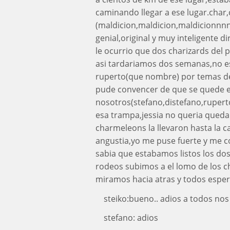
caminando llegar a ese lugar.char,c
(maldicion,maldicion,maldicionnnn
genial,original y muy inteligente di
le ocurrio que dos charizards del p
asi tardariamos dos semanas,no es 
ruperto(que nombre) por temas de 
pude convencer de que se quede en 
nosotros(stefano,distefano,ruperto
esa trampa,jessia no queria queda
charmeleons la llevaron hasta la c
angustia,yo me puse fuerte y me c
sabia que estabamos listos los dos
rodeos subimos a el lomo de los cha
miramos hacia atras y todos espe
steiko:bueno.. adios a todos n
stefano: adios