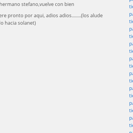
 hermano stefano,vuelve con bien
t
p
e pronto por aqui, adios adios........(los alude
t
o hacia solanet)
p
t
p
t
p
t
p
t
p
t
p
t
p
t
p