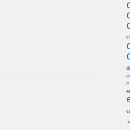
c
d
d
e
e
e
f