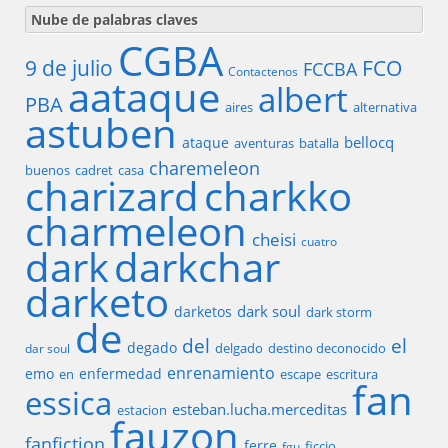
Nube de palabras claves
CGBA
9 de julio
FCO
FCCBA
Contactenos
aataque
albert
PBA
aires
alternativa
astuben
bellocq
ataque
aventuras
batalla
charemeleon
buenos
cadret
casa
charizard
charkko
charmeleon
cheisi
cuatro
dark
darkchar
darketo
dark soul
darketos
dark storm
de
del
el
degado
delgado
destino deconocido
dar soul
enrenamiento
emo
enfermedad
en
escape
escritura
fan
essica
esteban.lucha.merceditas
estacion
fauzon
fanfiction
ferre
ficcio
fgu