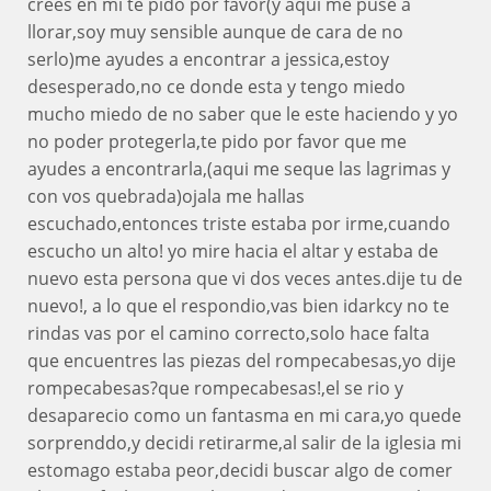
crees en mi te pido por favor(y aqui me puse a
llorar,soy muy sensible aunque de cara de no
serlo)me ayudes a encontrar a jessica,estoy
desesperado,no ce donde esta y tengo miedo
mucho miedo de no saber que le este haciendo y yo
no poder protegerla,te pido por favor que me
ayudes a encontrarla,(aqui me seque las lagrimas y
con vos quebrada)ojala me hallas
escuchado,entonces triste estaba por irme,cuando
escucho un alto! yo mire hacia el altar y estaba de
nuevo esta persona que vi dos veces antes.dije tu de
nuevo!, a lo que el respondio,vas bien idarkcy no te
rindas vas por el camino correcto,solo hace falta
que encuentres las piezas del rompecabesas,yo dije
rompecabesas?que rompecabesas!,el se rio y
desaparecio como un fantasma en mi cara,yo quede
sorprenddo,y decidi retirarme,al salir de la iglesia mi
estomago estaba peor,decidi buscar algo de comer