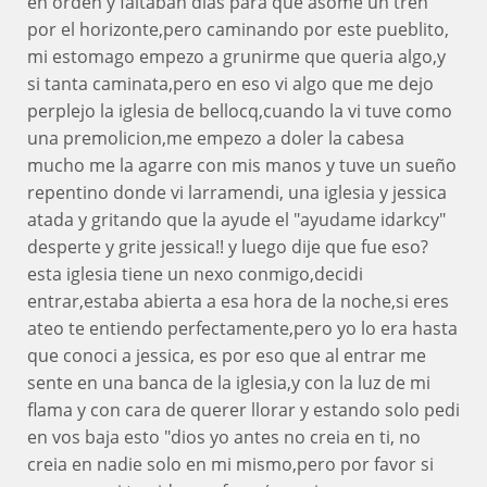
en orden y faltaban dias para que asome un tren
por el horizonte,pero caminando por este pueblito,
mi estomago empezo a grunirme que queria algo,y
si tanta caminata,pero en eso vi algo que me dejo
perplejo la iglesia de bellocq,cuando la vi tuve como
una premolicion,me empezo a doler la cabesa
mucho me la agarre con mis manos y tuve un sueño
repentino donde vi larramendi, una iglesia y jessica
atada y gritando que la ayude el "ayudame idarkcy"
desperte y grite jessica!! y luego dije que fue eso?
esta iglesia tiene un nexo conmigo,decidi
entrar,estaba abierta a esa hora de la noche,si eres
ateo te entiendo perfectamente,pero yo lo era hasta
que conoci a jessica, es por eso que al entrar me
sente en una banca de la iglesia,y con la luz de mi
flama y con cara de querer llorar y estando solo pedi
en vos baja esto "dios yo antes no creia en ti, no
creia en nadie solo en mi mismo,pero por favor si