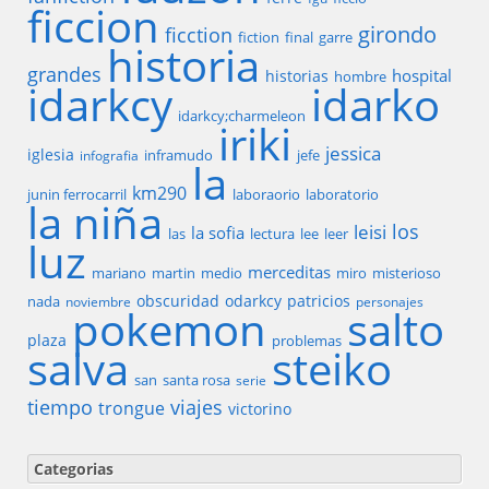
ficcion
girondo
ficction
fiction
final
garre
historia
grandes
hospital
historias
hombre
idarkcy
idarko
idarkcy;charmeleon
iriki
jessica
iglesia
inframudo
jefe
infografia
la
km290
junin ferrocarril
laboraorio
laboratorio
la niña
los
leisi
la sofia
las
lectura
lee
leer
luz
merceditas
mariano
martin
medio
miro
misterioso
obscuridad
odarkcy
patricios
nada
noviembre
personajes
pokemon
salto
plaza
problemas
salva
steiko
san
santa rosa
serie
tiempo
viajes
trongue
victorino
Categorias