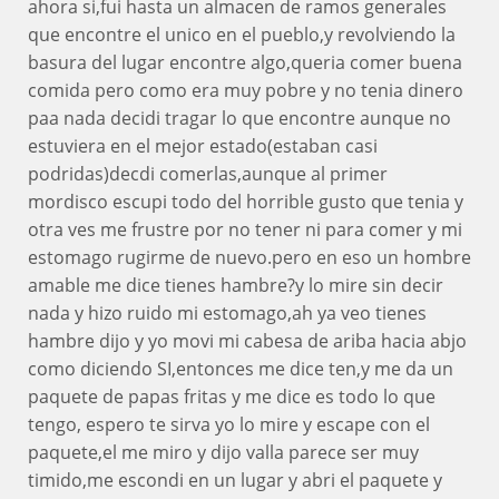
ahora si,fui hasta un almacen de ramos generales
que encontre el unico en el pueblo,y revolviendo la
basura del lugar encontre algo,queria comer buena
comida pero como era muy pobre y no tenia dinero
paa nada decidi tragar lo que encontre aunque no
estuviera en el mejor estado(estaban casi
podridas)decdi comerlas,aunque al primer
mordisco escupi todo del horrible gusto que tenia y
otra ves me frustre por no tener ni para comer y mi
estomago rugirme de nuevo.pero en eso un hombre
amable me dice tienes hambre?y lo mire sin decir
nada y hizo ruido mi estomago,ah ya veo tienes
hambre dijo y yo movi mi cabesa de ariba hacia abjo
como diciendo SI,entonces me dice ten,y me da un
paquete de papas fritas y me dice es todo lo que
tengo, espero te sirva yo lo mire y escape con el
paquete,el me miro y dijo valla parece ser muy
timido,me escondi en un lugar y abri el paquete y