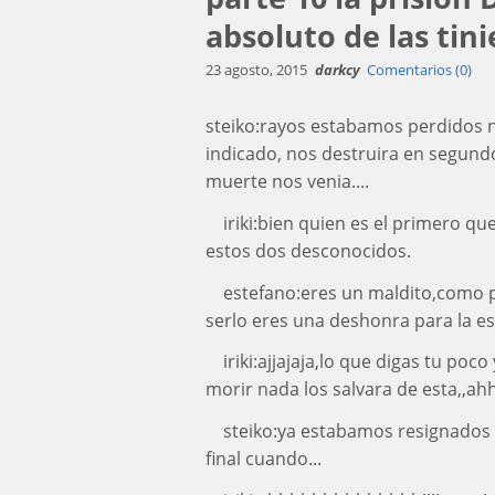
absoluto de las tini
23 agosto, 2015
darkcy
Comentarios (0)
steiko:rayos estabamos perdidos 
indicado, nos destruira en segundo
muerte nos venia....
iriki:bien quien es el primero qu
estos dos desconocidos.
estefano:eres un maldito,como p
serlo eres una deshonra para la es
iriki:ajjajaja,lo que digas tu po
morir nada los salvara de esta,,ahhh
steiko:ya estabamos resignados
final cuando...