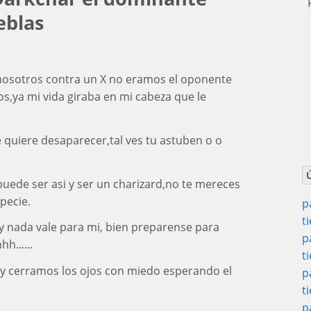
P
eblas
nosotros contra un X no eramos el oponente
s,ya mi vida giraba en mi cabeza que le
e quiere desaparecer,tal ves tu astuben o o
uede ser asi y ser un charizard,no te mereces
pecie.
p
t
co y nada vale para mi, bien preparense para
p
h......
t
 y cerramos los ojos con miedo esperando el
p
t
p