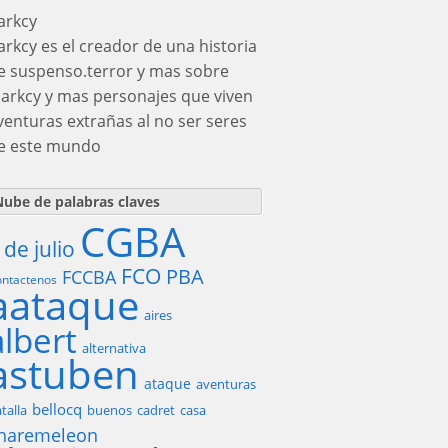
arkcy
arkcy es el creador de una historia
e suspenso.terror y mas sobre
darkcy y mas personajes que viven
venturas extrañas al no ser seres
e este mundo
ube de palabras claves
CGBA
 de julio
FCO
PBA
FCCBA
ntactenos
aataque
aires
albert
alternativa
astuben
ataque
aventuras
bellocq
talla
buenos
cadret
casa
haremeleon