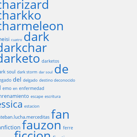
charizard
charkko
charmeleon
dark
heisi
cuatro
darkchar
darketo
darketos
de
ark soul
dark storm
dar soul
del
egado
delgado
destino deconocido
l
emo
enfermedad
en
nrenamiento
escape
escritura
essica
estacion
fan
steban.lucha.merceditas
fauzon
anfiction
ferre
ficcion