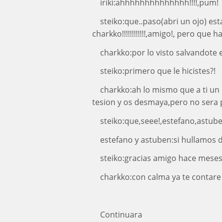
iriki:ahhhhhhhhhhhhhh!!!!,pum!
steiko:que..paso(abri un ojo) es
charkko!!!!!!!!!!!!,amigo!, pero que h
charkko:por lo visto salvandote e
steiko:primero que le hicistes?!
charkko:ah lo mismo que a ti un 
tesion y os desmaya,pero no sera
steiko:que,seee!,estefano,astub
estefano y astuben:si hullamos d
steiko:gracias amigo hace meses 
charkko:con calma ya te contare 
Continuara