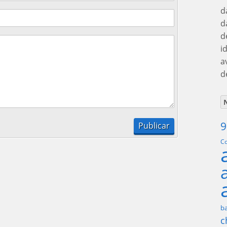
d
d
d
i
a
d
N
9
Co
ba
c