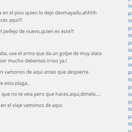
t
ta en el piso quien lo dejo desmayado,ahhhh
p
aces aqui?!
t
p
l pellejo de nuevo,quien es este?!
t
p
t
dia, use el arma que da un golpe de muy alata
p
 por mucho debemos irnos ya.!
t
en vamonos de aqui antes que despierte.
p
t
e esta plaga..
p
que no te veia pero que haces,aqui,dimelo....
t
p
en el viaje vamonos de aqui.
t
p
t
p