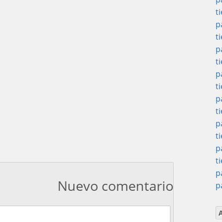
t
p
t
p
t
p
t
p
t
p
t
p
t
p
Nuevo comentario
p