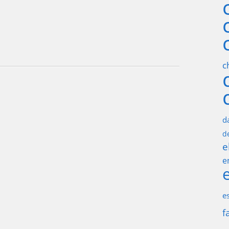
c
d
d
e
e
e
f