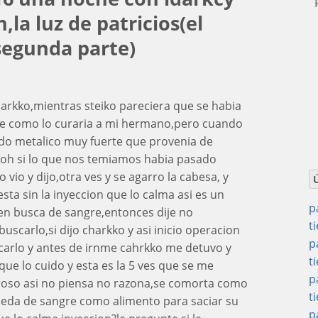
P
la luz de patricios(el
segunda parte)
harkko,mientras steiko pareciera que se habia
e como lo curaria a mi hermano,pero cuando
ido metalico muy fuerte que provenia de
 oh si lo que nos temiamos habia pasado
 vio y dijo,otra ves y se agarro la cabesa, y
sta sin la inyeccion que lo calma asi es un
p
 en busca de sangre,entonces dije no
t
carlo,si dijo charkko y asi inicio operacion
p
carlo y antes de irnme cahrkko me detuvo y
t
ue lo cuido y esta es la 5 ves que se me
p
groso asi no piensa no razona,se comorta como
t
ueda de sangre como alimento para saciar su
p