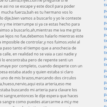
ue lo calma,inyeccion?le pregunte si le
t
asi no se escape y este docil para poder
p
ne mucha fuerza,bah es tu hermano vos lo
t
o dije,bien vamos a buscarlo y yo le conteste
p
n y me interrumpe si ya ce estas hecho para
t
y uimso a buscarlo,ah,mientras me iva me grita
p
 que lejos no fue,debemos halarlo mientras este
t
 imposible de controlar,y nos fuimos.volvi al
p
a paso tanto el tiempo que a anochecia de
t
calle, en realidad no se vaia a casi nadie y
p
i lo encontraba pero de repente senti un
t
esmaye por completo, cuando desperte con un
p
besa estaba atado y quien estaba si claro
t
n uno de mis brazos,marcando dos circulos
p
a,hueso,nervio,aqui esta arteria,eso me
t
staba buscando mi arteria para clavare los
p
mi sangre,entonces le dije espera que haces
t
ia sangre como puedes atarcarme a mi,y me
p