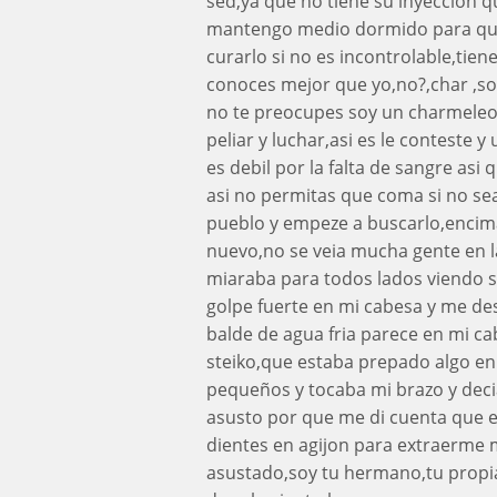
sed,ya que no tiene su inyeccion q
mantengo medio dormido para que 
curarlo si no es incontrolable,tie
conoces mejor que yo,no?,char ,sol
no te preocupes soy un charmeleo
peliar y luchar,asi es le conteste 
es debil por la falta de sangre asi
asi no permitas que coma si no sea
pueblo y empeze a buscarlo,encim
nuevo,no se veia mucha gente en la 
miaraba para todos lados viendo s
golpe fuerte en mi cabesa y me d
balde de agua fria parece en mi ca
steiko,que estaba prepado algo e
pequeños y tocaba mi brazo y deci
asusto por que me di cuenta que e
dientes en agijon para extraerme 
asustado,soy tu hermano,tu prop