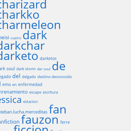
charizard
charkko
charmeleon
dark
heisi
cuatro
darkchar
darketo
darketos
de
ark soul
dark storm
dar soul
del
egado
delgado
destino deconocido
l
emo
enfermedad
en
nrenamiento
escape
escritura
essica
estacion
fan
steban.lucha.merceditas
fauzon
anfiction
ferre
ficcion