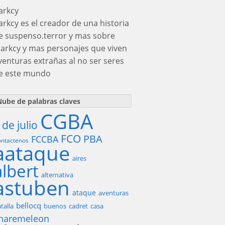
arkcy
arkcy es el creador de una historia
e suspenso.terror y mas sobre
darkcy y mas personajes que viven
venturas extrañas al no ser seres
e este mundo
ube de palabras claves
CGBA
 de julio
FCO
PBA
FCCBA
ntactenos
aataque
aires
albert
alternativa
astuben
ataque
aventuras
bellocq
talla
buenos
cadret
casa
haremeleon