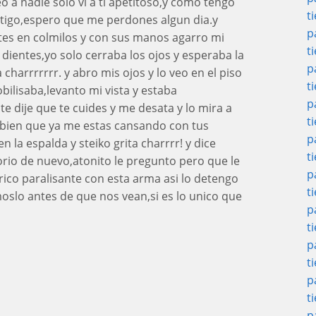
 a nadie solo vi a ti apetitoso,y como tengo
t
igo,espero que me perdones algun dia.y
p
tes en colmilos y con sus manos agarro mi
t
 dientes,yo solo cerraba los ojos y esperaba la
p
harrrrrrr. y abro mis ojos y lo veo en el piso
t
ilisaba,levanto mi vista y estaba
p
 te dije que te cuides y me desata y lo mira a
t
e bien que ya me estas cansando con tus
p
n la espalda y steiko grita charrrr! y dice
t
torio de nuevo,atonito le pregunto pero que le
p
trico paralisante con esta arma asi lo detengo
t
oslo antes de que nos vean,si es lo unico que
p
t
p
t
p
t
p