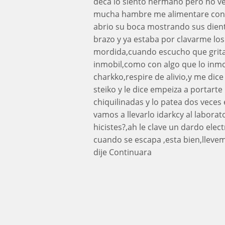
deca lo siento hermano pero no veo
mucha hambre me alimentare cont
abrio su boca mostrando sus dien
brazo y ya estaba por clavarme los
mordida,cuando escucho que grita c
inmobil,como con algo que lo inmob
charkko,respire de alivio,y me dice
steiko y le dice empeiza a portart
chiquilinadas y lo patea dos veces e
vamos a llevarlo idarkcy al labora
hicistes?,ah le clave un dardo elec
cuando se escapa ,esta bien,llevem
dije Continuara