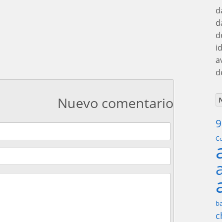
d
d
d
i
a
d
Nuevo comentario
N
9
Co
ba
c