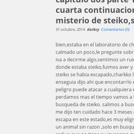
cuarta continuacion,
misterio de steiko,
31 octubre, 2014
darkcy
Comentarios (0)
bien,estaba en el laboratorio de c
calmado un poco,le pregunte sobr
iva a decirme algo,sentimos un ru
donde estaba steiko,fuimos aver y
steiko se habia escapado,charkko lo
enseguia dijo ahi que encontarrlo e
peligro puede atacar a cualquiera
perdamos mas el tiempo vamos a bus
busqueda de steiko. salimos a bus
me dijo ten cuidado hace 3 meses q
escapa en este estado,es muy eli
un animal sin razon ,solo en busq