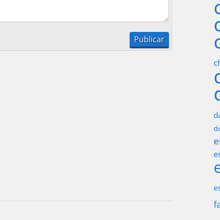
c
d
d
e
e
e
f