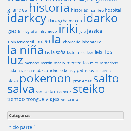
historia
grandes
hospital
historias
hombre
idarkcy
idarko
idarkcy;charmeleon
iriki
jessica
iglesia
inframudo
jefe
infografia
la
km290
junin ferrocarril
laboraorio
laboratorio
la niña
los
leisi
la sofia
las
lectura
lee
leer
luz
merceditas
mariano
martin
medio
miro
misterioso
obscuridad
odarkcy
patricios
nada
noviembre
personajes
pokemon
salto
plaza
problemas
salva
steiko
san
santa rosa
serie
tiempo
viajes
trongue
victorino
Categorias
inicio parte 1