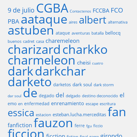
CGBA
9 de julio
FCO
FCCBA
Contactenos
aataque
albert
PBA
aires
alternativa
astuben
bellocq
ataque
aventuras
batalla
charemeleon
buenos
cadret
casa
charizard
charkko
charmeleon
cheisi
cuatro
dark
darkchar
darketo
dark soul
darketos
dark storm
de
del
el
degado
delgado
destino deconocido
dar soul
enrenamiento
emo
enfermedad
en
escape
escritura
fan
essica
esteban.lucha.merceditas
estacion
fauzon
fanfiction
ferre
ficcio
fgu
ficcion
girondo
ficction
fiction
final
garre