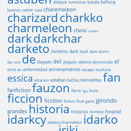
bellocq
ataque
aventuras
batalla
charemeleon
buenos
cadret
casa
charizard
charkko
charmeleon
cheisi
cuatro
dark
darkchar
darketo
dark soul
darketos
dark storm
de
del
el
degado
delgado
destino deconocido
dar soul
enrenamiento
emo
enfermedad
en
escape
escritura
fan
essica
esteban.lucha.merceditas
estacion
fauzon
fanfiction
ferre
ficcio
fgu
ficcion
girondo
ficction
fiction
final
garre
historia
grandes
hospital
historias
hombre
idarkcy
idarko
idarkcy;charmeleon
iriki