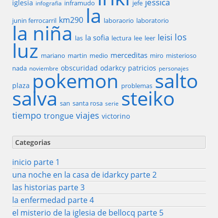
jessica
iglesia
inframudo
jefe
infografia
la
km290
junin ferrocarril
laboraorio
laboratorio
la niña
los
leisi
la sofia
las
lectura
lee
leer
luz
merceditas
mariano
martin
medio
miro
misterioso
obscuridad
odarkcy
patricios
nada
noviembre
personajes
pokemon
salto
plaza
problemas
salva
steiko
san
santa rosa
serie
tiempo
viajes
trongue
victorino
Categorias
inicio parte 1
una noche en la casa de idarkcy parte 2
las historias parte 3
la enfermedad parte 4
el misterio de la iglesia de bellocq parte 5